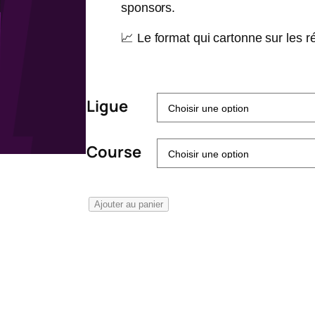
sponsors.
📈 Le format qui cartonne sur les 
Ligue
Course
q
Ajouter au panier
u
a
n
t
i